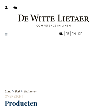
NL
FR
EN
DE
Productoverzicht
Over ons
Catalogus
Nieuws
PROFESSIONAL
CONSUMENT
Tips
FAQ
>
>
Shop
Bad
Badlinnen
Contact
OVERZICHT
Producten