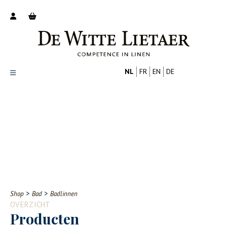
NL
FR
EN
DE
Productoverzicht
Over ons
Catalogus
Nieuws
PROFESSIONAL
CONSUMENT
Tips
FAQ
>
>
Shop
Bad
Badlinnen
Contact
OVERZICHT
Producten