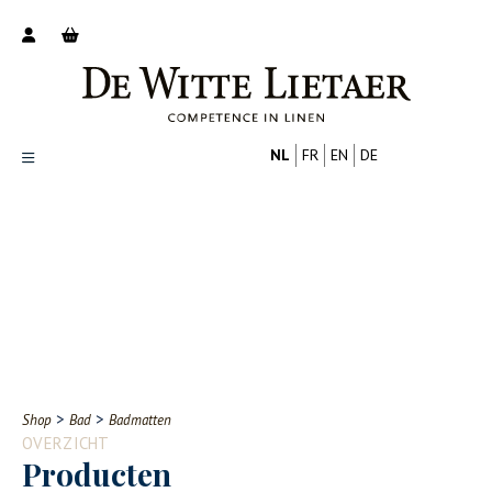
NL
FR
EN
DE
Productoverzicht
Over ons
Catalogus
Nieuws
PROFESSIONAL
CONSUMENT
Tips
FAQ
>
>
Shop
Bad
Badmatten
Contact
OVERZICHT
Producten