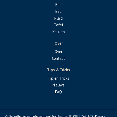
Bad
Bed
Plaid
Tafel
Keuken
Over
Over
Contact
Tips & Tricks
Tip en Tricks
Nieuws
FAQ
© De Witte Lietaer International Textiles nv - BE 0878.742.103 -
Privacy