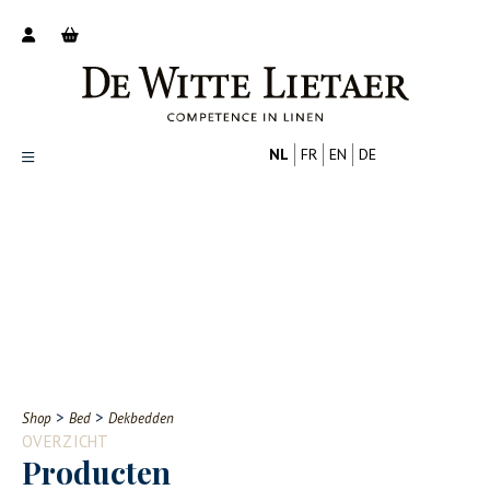
NL
FR
EN
DE
Productoverzicht
Over ons
Catalogus
Nieuws
PROFESSIONAL
CONSUMENT
Tips
FAQ
>
>
Shop
Bed
Dekbedden
Contact
OVERZICHT
Producten