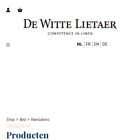
NL
FR
EN
DE
Productoverzicht
Over ons
Catalogus
Nieuws
PROFESSIONAL
CONSUMENT
Tips
FAQ
>
>
Shop
Bed
Hoeslakens
Contact
OVERZICHT
Producten