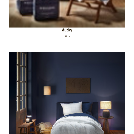
ducky
wit