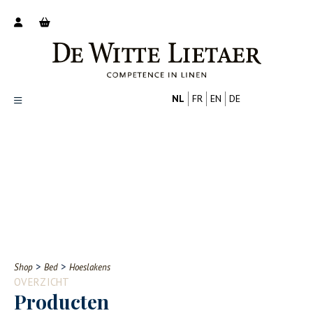
NL
FR
EN
DE
Productoverzicht
Over ons
Catalogus
Nieuws
PROFESSIONAL
CONSUMENT
Tips
FAQ
>
>
Shop
Bed
Hoeslakens
Contact
OVERZICHT
Producten