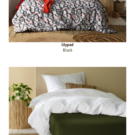
lilypad
Black