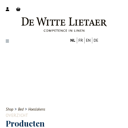
NL
FR
EN
DE
Productoverzicht
Over ons
Catalogus
Nieuws
PROFESSIONAL
CONSUMENT
Tips
FAQ
>
>
Shop
Bed
Hoeslakens
Contact
OVERZICHT
Producten