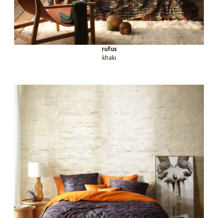
rufus
khaki