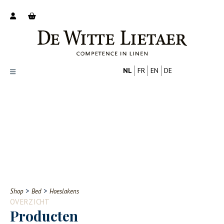
NL
FR
EN
DE
Productoverzicht
Over ons
Catalogus
Nieuws
PROFESSIONAL
CONSUMENT
Tips
FAQ
>
>
Shop
Bed
Hoeslakens
Contact
OVERZICHT
Producten