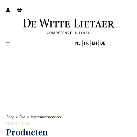
NL
FR
EN
DE
Productoverzicht
Over ons
Catalogus
Nieuws
PROFESSIONAL
CONSUMENT
Tips
FAQ
>
>
Shop
Bed
Matrasbeschermers
Contact
OVERZICHT
Producten