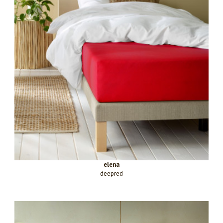
elena
deepred