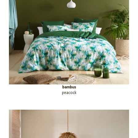
bambus
peacock