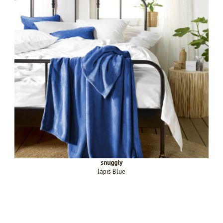
snuggly
lapis Blue