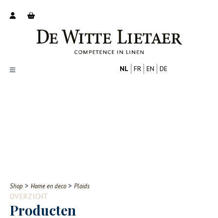
NL
FR
EN
DE
Productoverzicht
Over ons
Catalogus
Nieuws
PROFESSIONAL
CONSUMENT
Tips
FAQ
>
>
Shop
Home en deco
Plaids
Contact
OVERZICHT
Producten