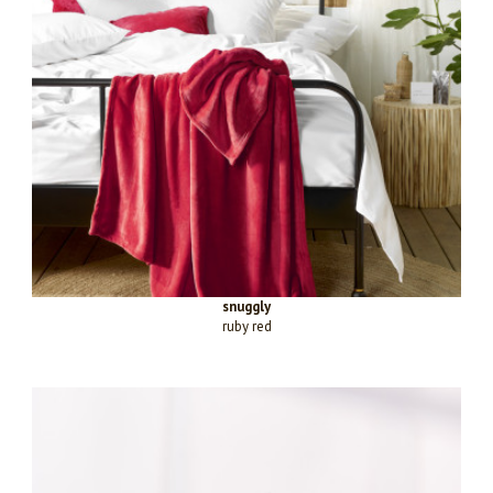
snuggly
ruby red