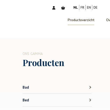
NL
FR
EN
DE
Productoverzicht
Ov
ONS GAMMA
Producten
Bad
Bed