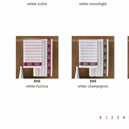
white-ochre
white-moonlight
bml
bml
white-fuchsia
white-champignon
1
2
3
4