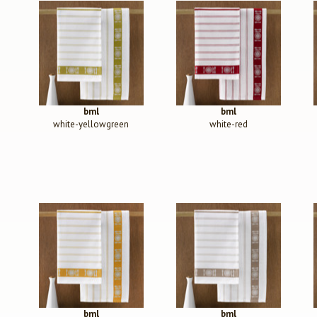
bml
bml
white-yellowgreen
white-red
bml
bml