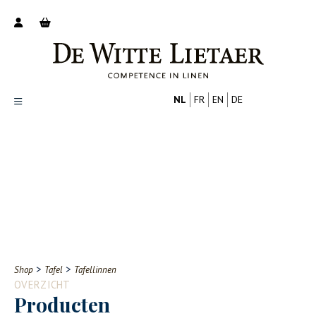
NL
FR
EN
DE
Productoverzicht
Over ons
Catalogus
Nieuws
PROFESSIONAL
CONSUMENT
Tips
FAQ
>
>
Shop
Tafel
Tafellinnen
Contact
OVERZICHT
Producten