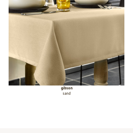
gibson
sand