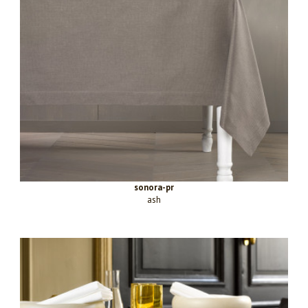
sonora-pr
ash