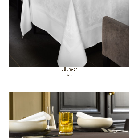
lilium-pr
wit