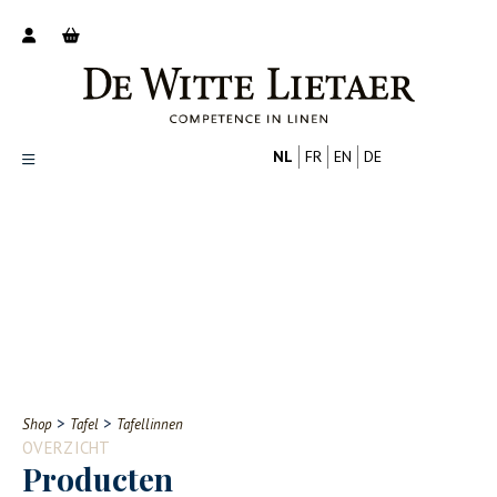
NL
FR
EN
DE
Productoverzicht
Over ons
Catalogus
Nieuws
PROFESSIONAL
CONSUMENT
Tips
FAQ
>
>
Shop
Tafel
Tafellinnen
Contact
OVERZICHT
Producten