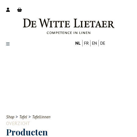
NL
FR
EN
DE
Productoverzicht
Over ons
Catalogus
Nieuws
PROFESSIONAL
CONSUMENT
Tips
FAQ
>
>
Shop
Tafel
Tafellinnen
Contact
OVERZICHT
Producten