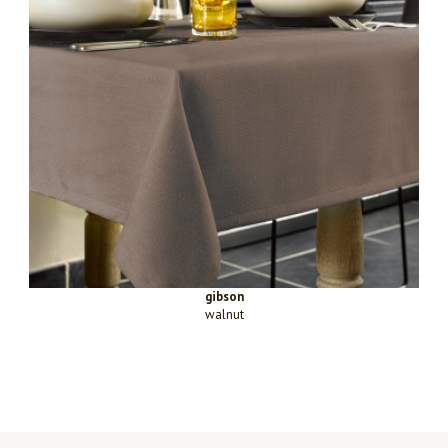
gibson
walnut