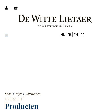
NL
FR
EN
DE
Productoverzicht
Over ons
Catalogus
Nieuws
PROFESSIONAL
CONSUMENT
Tips
FAQ
>
>
Shop
Tafel
Tafellinnen
Contact
OVERZICHT
Producten