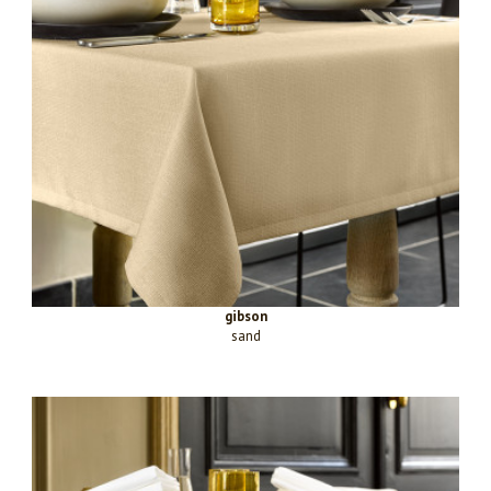
gibson
sand