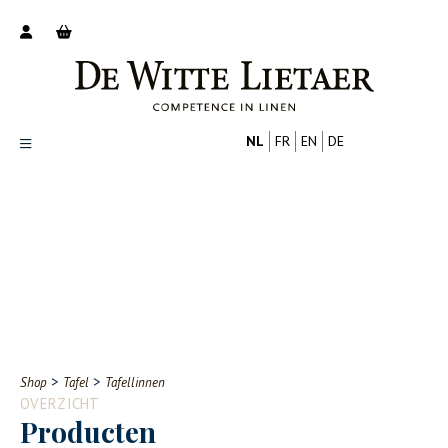
NL
FR
EN
DE
Productoverzicht
Over ons
Catalogus
Nieuws
PROFESSIONAL
CONSUMENT
Tips
FAQ
>
>
Shop
Tafel
Tafellinnen
Contact
OVERZICHT
Producten