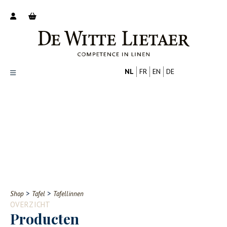
NL
FR
EN
DE
Productoverzicht
Over ons
Catalogus
Nieuws
PROFESSIONAL
CONSUMENT
Tips
FAQ
>
>
Shop
Tafel
Tafellinnen
Contact
OVERZICHT
Producten