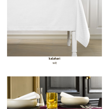
kalahari
wit