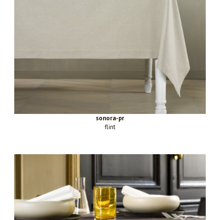
sonora-pr
flint