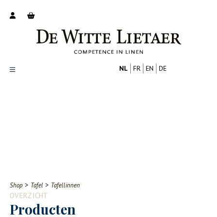
NL
FR
EN
DE
Productoverzicht
Over ons
Catalogus
Nieuws
PROFESSIONAL
CONSUMENT
Tips
FAQ
>
>
Shop
Tafel
Tafellinnen
Contact
OVERZICHT
Producten