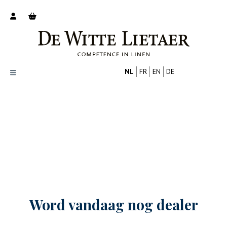
NL
FR
EN
DE
Productoverzicht
Over ons
Catalogus
Nieuws
Tips
FAQ
Contact
Word vandaag nog dealer