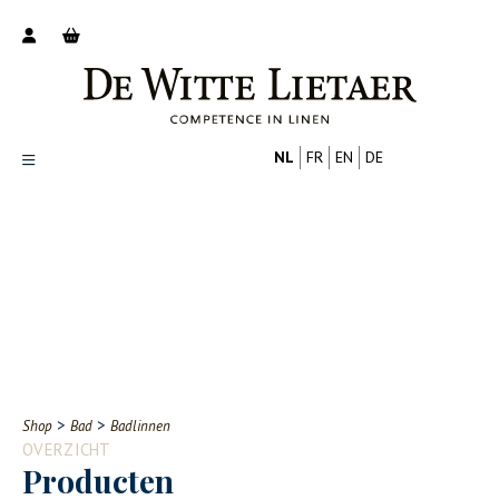
NL
FR
EN
DE
Productoverzicht
Over ons
Catalogus
Nieuws
PROFESSIONAL
CONSUMENT
Tips
FAQ
>
>
Shop
Bad
Badlinnen
Contact
OVERZICHT
Producten