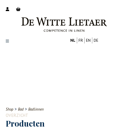
NL
FR
EN
DE
Productoverzicht
Over ons
Catalogus
Nieuws
PROFESSIONAL
CONSUMENT
Tips
FAQ
>
>
Shop
Bad
Badlinnen
Contact
OVERZICHT
Producten