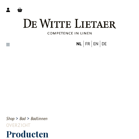
NL
FR
EN
DE
Productoverzicht
Over ons
Catalogus
Nieuws
PROFESSIONAL
CONSUMENT
Tips
FAQ
>
>
Shop
Bad
Badlinnen
Contact
OVERZICHT
Producten