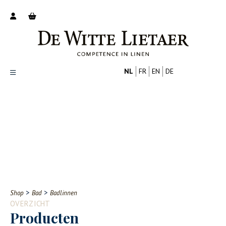
NL
FR
EN
DE
Productoverzicht
Over ons
Catalogus
Nieuws
PROFESSIONAL
CONSUMENT
Tips
FAQ
>
>
Shop
Bad
Badlinnen
Contact
OVERZICHT
Producten