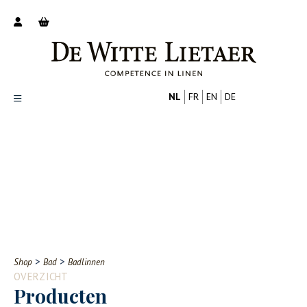
NL
FR
EN
DE
Productoverzicht
Over ons
Catalogus
Nieuws
PROFESSIONAL
CONSUMENT
Tips
FAQ
>
>
Shop
Bad
Badlinnen
Contact
OVERZICHT
Producten