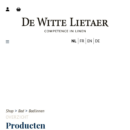
NL
FR
EN
DE
Productoverzicht
Over ons
Catalogus
Nieuws
PROFESSIONAL
CONSUMENT
Tips
FAQ
>
>
Shop
Bad
Badlinnen
Contact
OVERZICHT
Producten