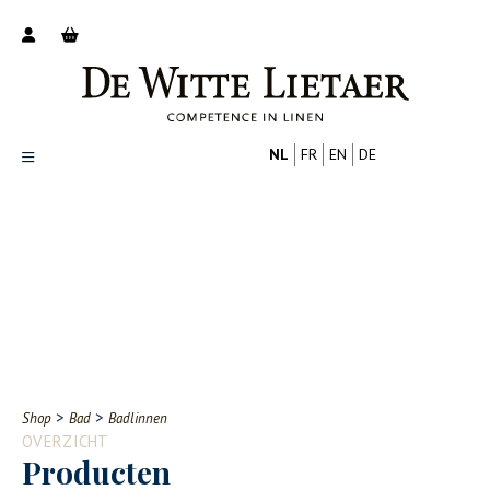
NL
FR
EN
DE
Productoverzicht
Over ons
Catalogus
Nieuws
PROFESSIONAL
CONSUMENT
Tips
FAQ
>
>
Shop
Bad
Badlinnen
Contact
OVERZICHT
Producten