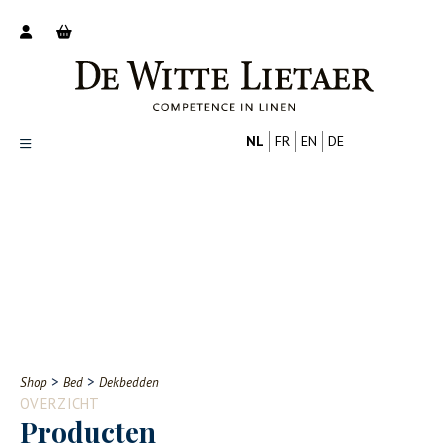
NL
FR
EN
DE
Productoverzicht
Over ons
Catalogus
Nieuws
PROFESSIONAL
CONSUMENT
Tips
FAQ
>
>
Shop
Bed
Dekbedden
Contact
OVERZICHT
Producten