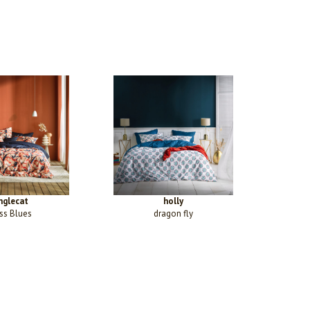
nglecat
holly
ss Blues
dragon fly