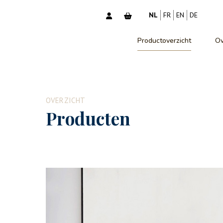
NL
FR
EN
DE
Productoverzicht
Ov
OVERZICHT
Producten