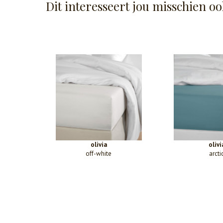
Dit interesseert jou misschien oo
olivia
olivi
off-white
arcti