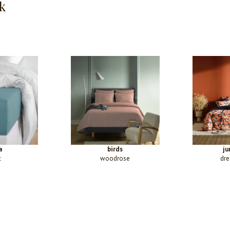
k
a
birds
ju
c
woodrose
dre