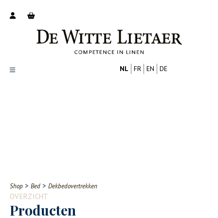
NL
FR
EN
DE
Productoverzicht
Over ons
Catalogus
Nieuws
PROFESSIONAL
CONSUMENT
Tips
FAQ
>
>
Shop
Bed
Dekbedovertrekken
Contact
OVERZICHT
Producten