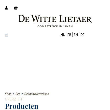
NL
FR
EN
DE
Productoverzicht
Over ons
Catalogus
Nieuws
PROFESSIONAL
CONSUMENT
Tips
FAQ
>
>
Shop
Bed
Dekbedovertrekken
Contact
OVERZICHT
Producten