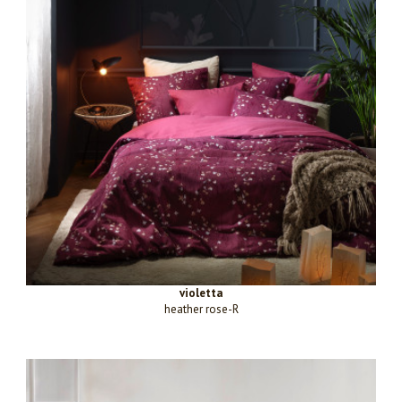
violetta
heather rose-R