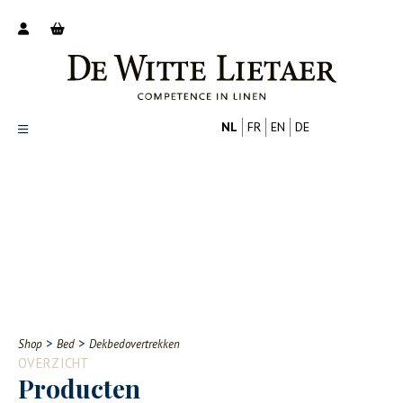
NL
FR
EN
DE
Productoverzicht
Over ons
Catalogus
Nieuws
PROFESSIONAL
CONSUMENT
Tips
FAQ
>
>
Shop
Bed
Dekbedovertrekken
Contact
OVERZICHT
Producten