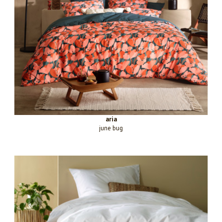
aria
june bug