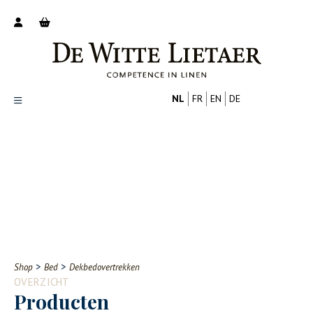
NL
FR
EN
DE
Productoverzicht
Over ons
Catalogus
Nieuws
PROFESSIONAL
CONSUMENT
Tips
FAQ
>
>
Shop
Bed
Dekbedovertrekken
Contact
OVERZICHT
Producten