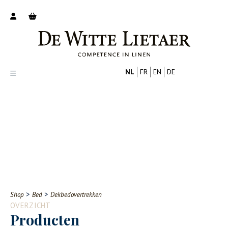
NL
FR
EN
DE
Productoverzicht
Over ons
Catalogus
Nieuws
PROFESSIONAL
CONSUMENT
Tips
FAQ
>
>
Shop
Bed
Dekbedovertrekken
Contact
OVERZICHT
Producten