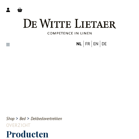
NL
FR
EN
DE
Productoverzicht
Over ons
Catalogus
Nieuws
PROFESSIONAL
CONSUMENT
Tips
FAQ
>
>
Shop
Bed
Dekbedovertrekken
Contact
OVERZICHT
Producten