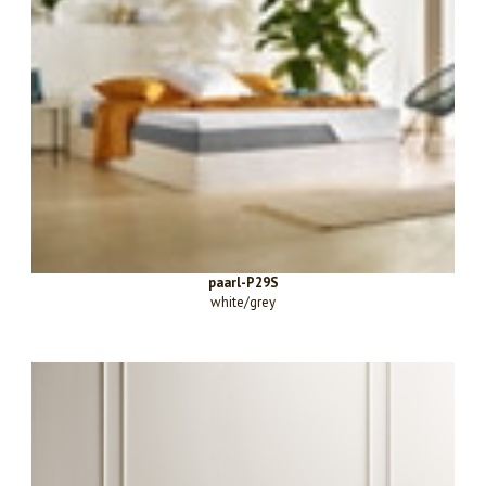
paarl-P29S
white/grey