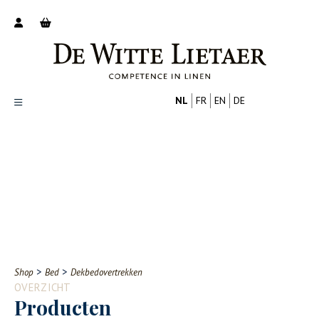
NL
FR
EN
DE
Productoverzicht
Over ons
Catalogus
Nieuws
PROFESSIONAL
CONSUMENT
Tips
FAQ
>
>
Shop
Bed
Dekbedovertrekken
Contact
OVERZICHT
Producten