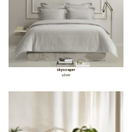
skyscraper
silver