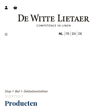
NL
FR
EN
DE
Productoverzicht
Over ons
Catalogus
Nieuws
PROFESSIONAL
CONSUMENT
Tips
FAQ
>
>
Shop
Bed
Dekbedovertrekken
Contact
OVERZICHT
Producten