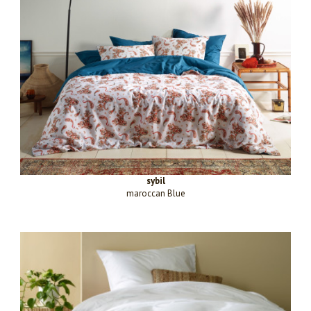
sybil
maroccan Blue