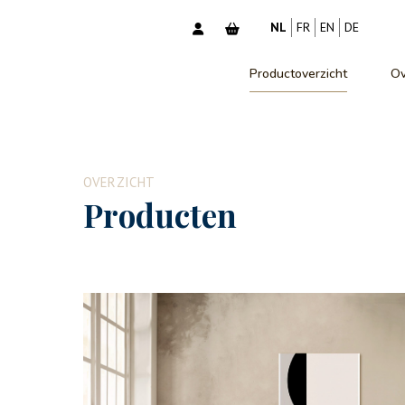
NL
FR
EN
DE
Productoverzicht
Ov
OVERZICHT
Producten