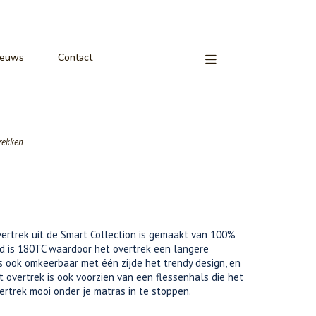
ieuws
Contact
rekken
vertrek uit de Smart Collection is gemaakt van 100%
id is 180TC waardoor het overtrek een langere
is ook omkeerbaar met één zijde het trendy design, en
t overtrek is ook voorzien van een flessenhals die het
rtrek mooi onder je matras in te stoppen.