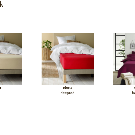
k
a
elena
d
deepred
b