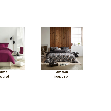
olivia
division
eet red
froged iron