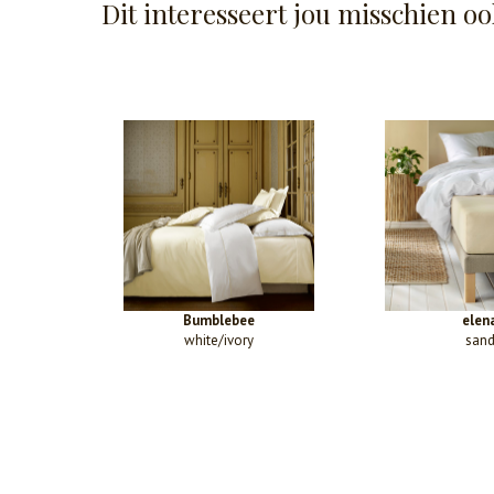
Dit interesseert jou misschien oo
Bumblebee
elen
white/ivory
san