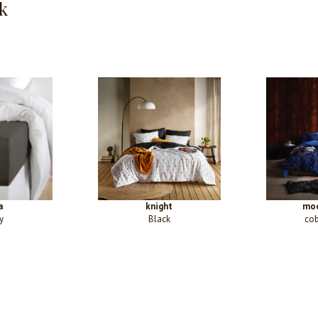
k
a
knight
moo
y
Black
cob