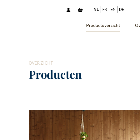
NL
FR
EN
DE
Productoverzicht
Ov
OVERZICHT
Producten