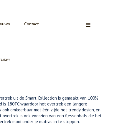
ieuws
Contact
rekken
vertrek uit de Smart Collection is gemaakt van 100%
id is 180TC waardoor het overtrek een langere
is ook omkeerbaar met één zijde het trendy design, en
t overtrek is ook voorzien van een flessenhals die het
rtrek mooi onder je matras in te stoppen.