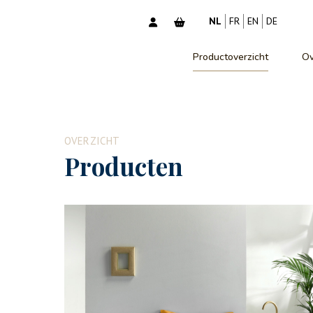
NL
FR
EN
DE
Productoverzicht
Ov
OVERZICHT
Producten