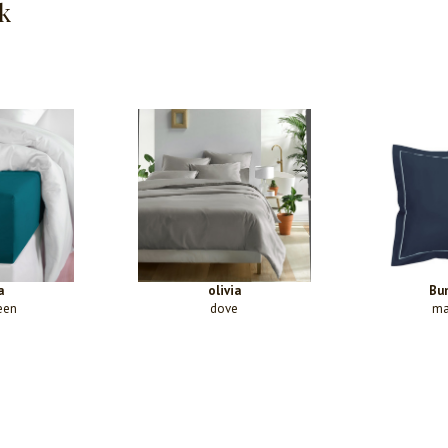
k
a
olivia
Bu
een
dove
ma