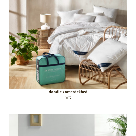
doodle zomerdekbed
wit