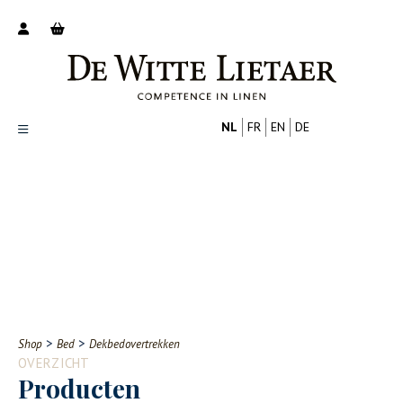
NL
FR
EN
DE
Productoverzicht
Over ons
Catalogus
Nieuws
PROFESSIONAL
CONSUMENT
Tips
FAQ
>
>
Shop
Bed
Dekbedovertrekken
Contact
OVERZICHT
Producten