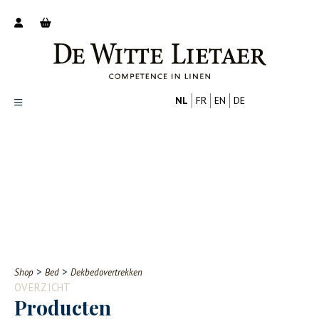
NL
FR
EN
DE
Productoverzicht
Over ons
Catalogus
Nieuws
PROFESSIONAL
CONSUMENT
Tips
FAQ
>
>
Shop
Bed
Dekbedovertrekken
Contact
OVERZICHT
Producten