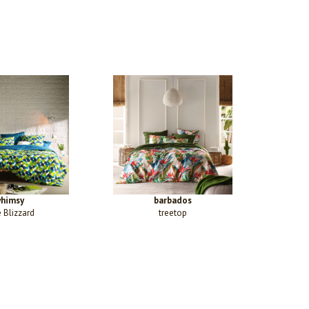
himsy
barbados
 Blizzard
treetop