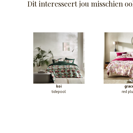
Dit interesseert jou misschien oo
koi
grac
tidepool
red pl