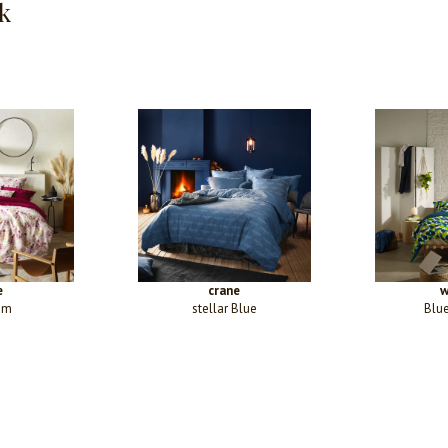
k
e
crane
w
um
stellar Blue
Blue