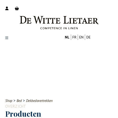
NL
FR
EN
DE
Productoverzicht
Over ons
Catalogus
Nieuws
PROFESSIONAL
CONSUMENT
Tips
FAQ
>
>
Shop
Bed
Dekbedovertrekken
Contact
OVERZICHT
Producten