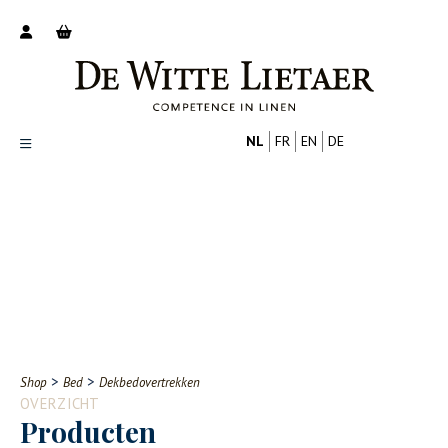
NL
FR
EN
DE
Productoverzicht
Over ons
Catalogus
Nieuws
PROFESSIONAL
CONSUMENT
Tips
FAQ
>
>
Shop
Bed
Dekbedovertrekken
Contact
OVERZICHT
Producten