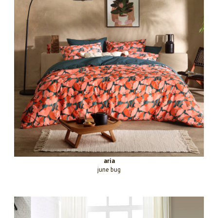
aria
june bug