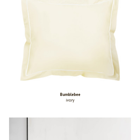
Bumblebee
ivory