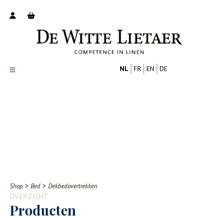
NL
FR
EN
DE
Productoverzicht
Over ons
Catalogus
Nieuws
PROFESSIONAL
CONSUMENT
Tips
FAQ
>
>
Shop
Bed
Dekbedovertrekken
Contact
OVERZICHT
Producten