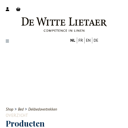
NL
FR
EN
DE
Productoverzicht
Over ons
Catalogus
Nieuws
PROFESSIONAL
CONSUMENT
Tips
FAQ
>
>
Shop
Bed
Dekbedovertrekken
Contact
OVERZICHT
Producten