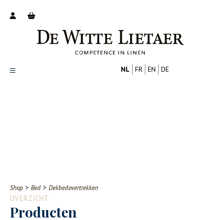
NL
FR
EN
DE
Productoverzicht
Over ons
Catalogus
Nieuws
PROFESSIONAL
CONSUMENT
Tips
FAQ
>
>
Shop
Bed
Dekbedovertrekken
Contact
OVERZICHT
Producten