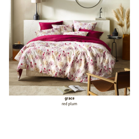
grace
red plum