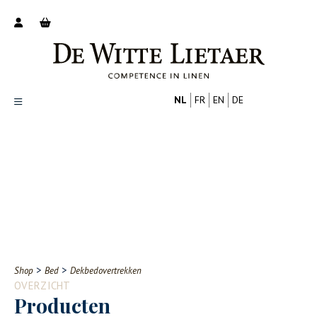
NL
FR
EN
DE
Productoverzicht
Over ons
Catalogus
Nieuws
PROFESSIONAL
CONSUMENT
Tips
FAQ
>
>
Shop
Bed
Dekbedovertrekken
Contact
OVERZICHT
Producten