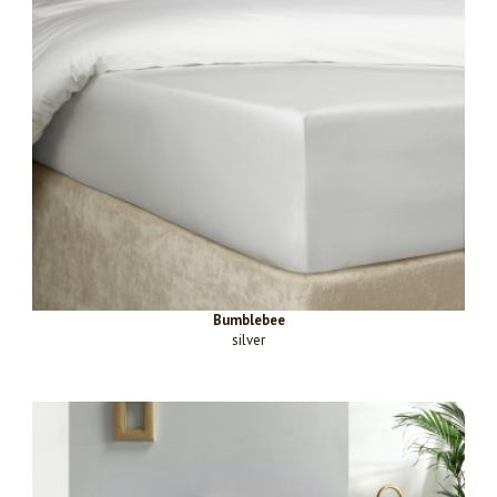
Bumblebee
silver