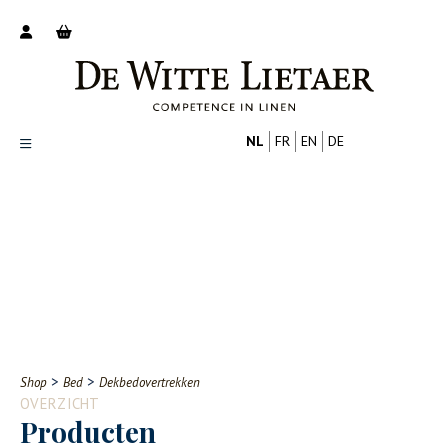
NL
FR
EN
DE
Productoverzicht
Over ons
Catalogus
Nieuws
PROFESSIONAL
CONSUMENT
Tips
FAQ
>
>
Shop
Bed
Dekbedovertrekken
Contact
OVERZICHT
Producten