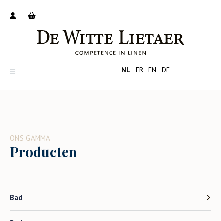
NL
FR
EN
DE
Productoverzicht
Over ons
Catalogus
ONS GAMMA
Nieuws
Producten
PROFESSIONAL
CONSUMENT
Tips
FAQ
Contact
Bad